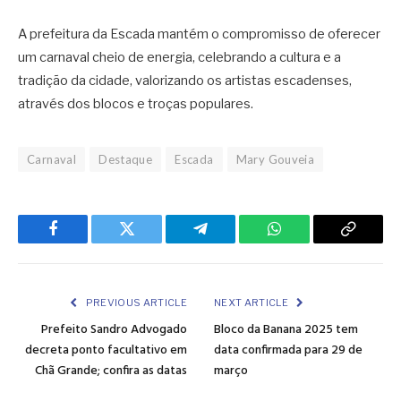
A prefeitura da Escada mantém o compromisso de oferecer
um carnaval cheio de energia, celebrando a cultura e a
tradição da cidade, valorizando os artistas escadenses,
através dos blocos e troças populares.
Carnaval
Destaque
Escada
Mary Gouveia
Facebook
Twitter
Telegram
WhatsApp
Copy
Link
PREVIOUS ARTICLE
NEXT ARTICLE
Prefeito Sandro Advogado
Bloco da Banana 2025 tem
decreta ponto facultativo em
data confirmada para 29 de
Chã Grande; confira as datas
março