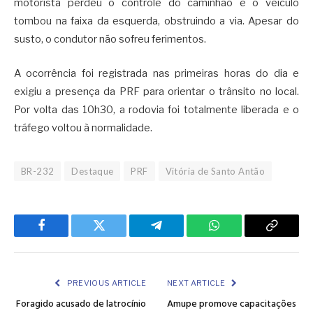
motorista perdeu o controle do caminhão e o veículo
tombou na faixa da esquerda, obstruindo a via. Apesar do
susto, o condutor não sofreu ferimentos.
A ocorrência foi registrada nas primeiras horas do dia e
exigiu a presença da PRF para orientar o trânsito no local.
Por volta das 10h30, a rodovia foi totalmente liberada e o
tráfego voltou à normalidade.
BR-232
Destaque
PRF
Vitória de Santo Antão
Facebook
Twitter
Telegram
WhatsApp
Copy
Link
PREVIOUS ARTICLE
NEXT ARTICLE
Foragido acusado de latrocínio
Amupe promove capacitações