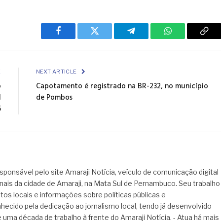
Facebook
Twitter
Telegram
WhatsApp
Cop
Link
E
NEXT ARTICLE
o
Capotamento é registrado na BR-232, no município
l
de Pombos
6
sponsável pelo site Amaraji Notícia, veículo de comunicação digital
onais da cidade de Amaraji, na Mata Sul de Pernambuco. Seu trabalho
tos locais e informações sobre políticas públicas e
hecido pela dedicação ao jornalismo local, tendo já desenvolvido
 uma década de trabalho à frente do Amaraji Notícia. - Atua há mais