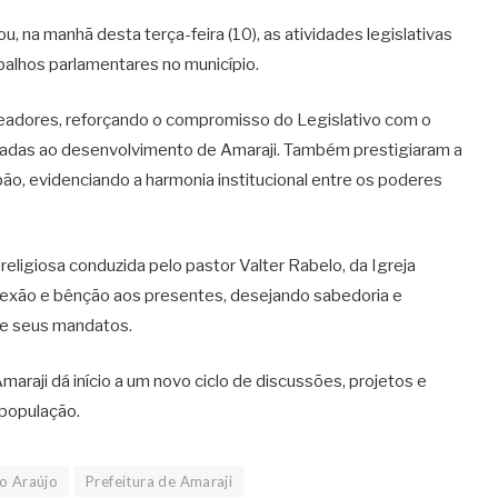
, na manhã desta terça-feira (10), as atividades legislativas
balhos parlamentares no município.
eadores, reforçando o compromisso do Legislativo com o
tadas ao desenvolvimento de Amaraji. Também prestigiaram a
pão, evidenciando a harmonia institucional entre os poderes
igiosa conduzida pelo pastor Valter Rabelo, da Igreja
lexão e bênção aos presentes, desejando sabedoria e
de seus mandatos.
maraji dá início a um novo ciclo de discussões, projetos e
 população.
to Araújo
Prefeitura de Amaraji