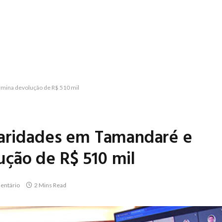
rmina devolução de R$ 510 mil
laridades em Tamandaré e
ção de R$ 510 mil
ntário
2 Mins Read