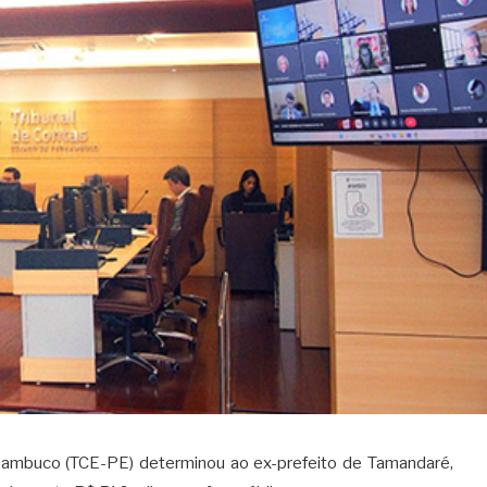
nambuco (TCE-PE) determinou ao ex-prefeito de Tamandaré,