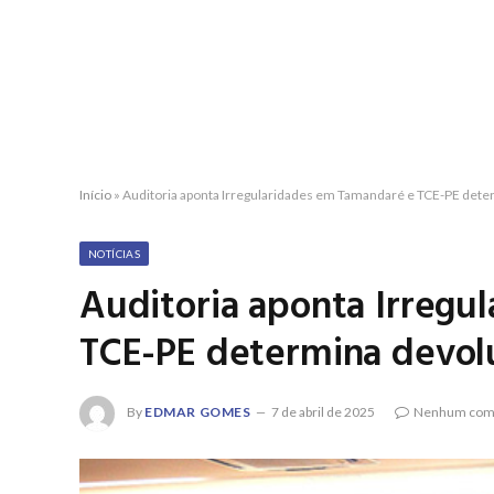
Início
»
Auditoria aponta Irregularidades em Tamandaré e TCE-PE dete
NOTÍCIAS
Auditoria aponta Irregu
TCE-PE determina devolu
By
EDMAR GOMES
7 de abril de 2025
Nenhum come