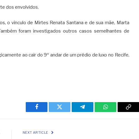
rte dos envolvidos.
tos, o vínculo de Mirtes Renata Santana e de sua mãe, Marta
. Também foram investigados outros casos semelhantes de
icamente ao cair do 9º andar de um prédio de luxo no Recife,
Facebook
Twitter
Telegram
WhatsApp
Cop
Link
E
NEXT ARTICLE