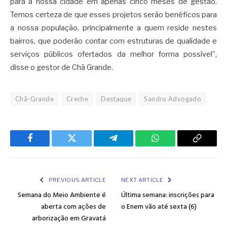
para a nossa cidade em apenas cinco meses de gestão.
Temos certeza de que esses projetos serão benéficos para
a nossa população, principalmente a quem reside nestes
bairros, que poderão contar com estruturas de qualidade e
serviços públicos ofertados da melhor forma possível”,
disse o gestor de Chã Grande.
Chã-Grande
Creche
Destaque
Sandro Advogado
Facebook
Twitter
Telegram
WhatsApp
Copy
Link
PREVIOUS ARTICLE
NEXT ARTICLE
Semana do Meio Ambiente é
Última semana: inscrições para
aberta com ações de
o Enem vão até sexta (6)
arborização em Gravatá