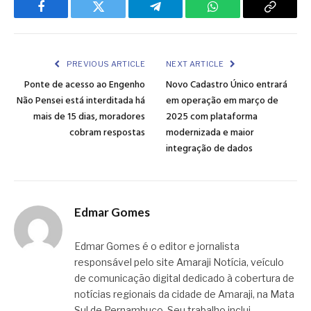
Facebook
Twitter
Telegram
WhatsApp
Copy
Link
PREVIOUS ARTICLE
NEXT ARTICLE
Ponte de acesso ao Engenho
Novo Cadastro Único entrará
Não Pensei está interditada há
em operação em março de
mais de 15 dias, moradores
2025 com plataforma
cobram respostas
modernizada e maior
integração de dados
Edmar Gomes
Edmar Gomes é o editor e jornalista
responsável pelo site Amaraji Notícia, veículo
de comunicação digital dedicado à cobertura de
notícias regionais da cidade de Amaraji, na Mata
Sul de Pernambuco. Seu trabalho inclui