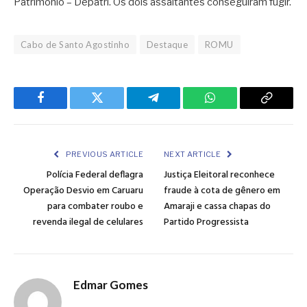
Patrimônio – Depatri. Os dois assaltantes conseguiram fugir.
Cabo de Santo Agostinho
Destaque
ROMU
Facebook
Twitter
Telegram
WhatsApp
Copy
Link
PREVIOUS ARTICLE
NEXT ARTICLE
Polícia Federal deflagra
Justiça Eleitoral reconhece
Operação Desvio em Caruaru
fraude à cota de gênero em
para combater roubo e
Amaraji e cassa chapas do
revenda ilegal de celulares
Partido Progressista
Edmar Gomes