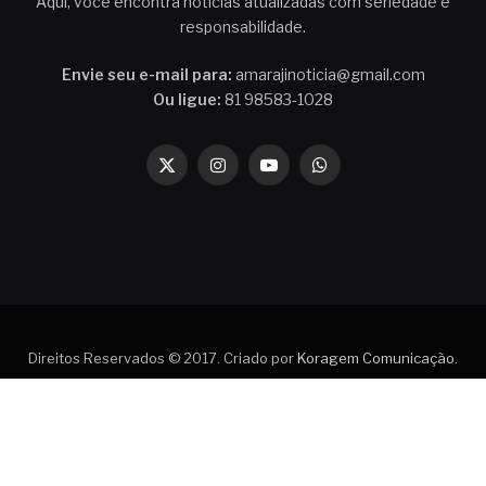
Aqui, você encontra notícias atualizadas com seriedade e
responsabilidade.
Envie seu e-mail para:
amarajinoticia@gmail.com
Ou ligue:
81 98583-1028
X
Instagram
YouTube
WhatsApp
(Twitter)
Direitos Reservados © 2017. Criado por
Koragem Comunicação
.
Contato
Política de privacidade
Quem faz o Amaraji Notícia
Termos de Uso do Amaraji Notícia