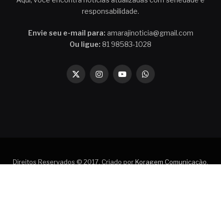
responsabilidade.
Envie seu e-mail para:
amarajinoticia@gmail.com
Ou ligue:
81 98583-1028
X
Instagram
YouTube
WhatsApp
(Twitter)
Direitos Reservados © 2017. Criado por
Koragem Comunicação
.
Contato
Política de privacidade
Quem faz o Amaraji Notícia
Termos de Uso do Amaraji Notícia