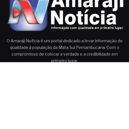
O Amaraji Notícia é um portal dedicado a levar informação de
qualidade à população da Mata Sul Pernambucana. Com o
compromisso de colocar a verdade e a credibilidade em
primeiro lugar.
Aqui, você encontra notícias atualizadas com seriedade e
responsabilidade.
Envie seu e-mail para:
amarajinoticia@gmail.com
Ou ligue:
81 98583-1028
X
Instagram
YouTube
WhatsApp
(Twitter)