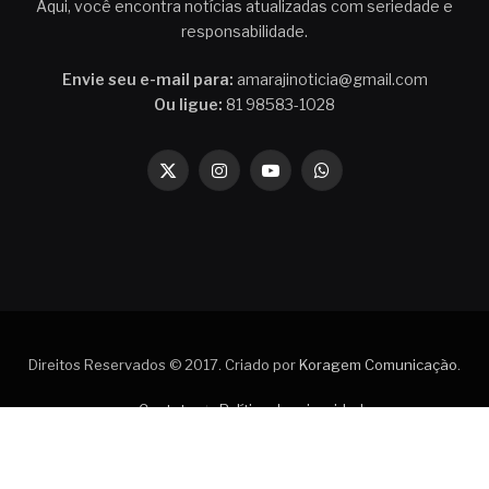
Aqui, você encontra notícias atualizadas com seriedade e
responsabilidade.
Envie seu e-mail para:
amarajinoticia@gmail.com
Ou ligue:
81 98583-1028
X
Instagram
YouTube
WhatsApp
(Twitter)
Direitos Reservados © 2017. Criado por
Koragem Comunicação
.
Contato
Política de privacidade
Quem faz o Amaraji Notícia
Termos de Uso do Amaraji Notícia